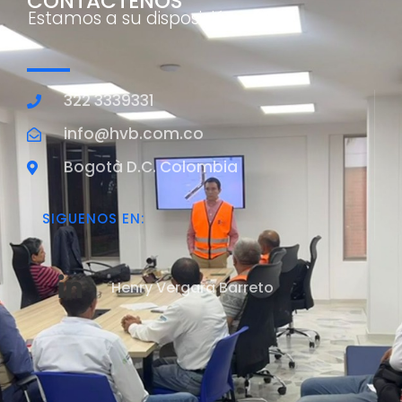
CONTACTENOS
Estamos a su disposición
322 3339331
info@hvb.com.co
Bogotà D.C. Colombia
SIGUENOS EN:
Henry Vergara Barreto